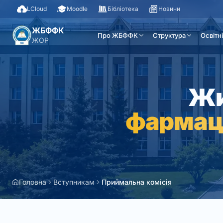
LCloud
Moodle
Бібліотека
Новини
ЖБФФК
Про ЖБФФК
Структура
Освітн
ЖОР
Жи
фармац
Головна
Вступникам
Приймальна комісія