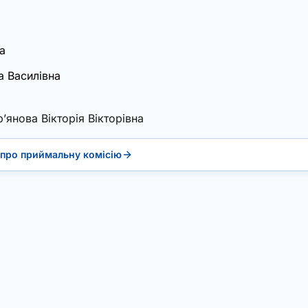
а
а Василівна
р’янова Вікторія Вікторівна
про приймальну комісію