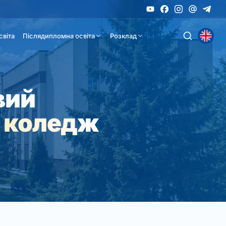
світа
Післядипломна освіта
Розклад
вий
 коледж