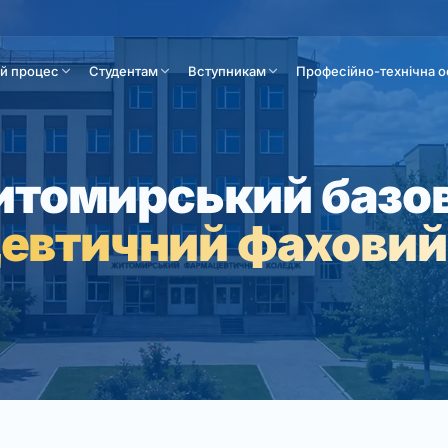
ій процес
Студентам
Вступникам
Професійно-технічна о
томирський базо
евтичний фаховий