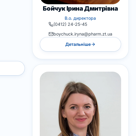
Бойчук Ірина Дмитрівна
В.о. директора
(0412) 24-25-45
boychuck.iryna@pharm.zt.ua
Детальніше