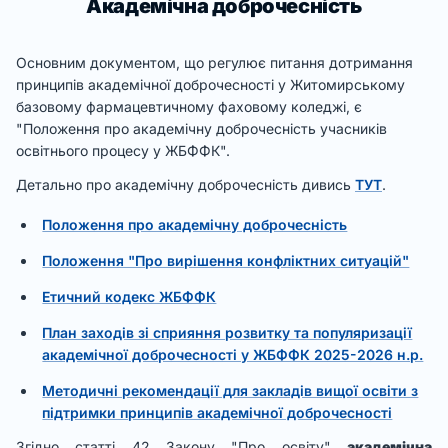
Академічна доброчесність
Основним документом, що регулює питання дотримання
принципів академічної доброчесності у Житомирському
базовому фармацевтичному фаховому коледжі, є
"Положення про академічну доброчесність учасників
освітнього процесу у ЖБФФК".
Детально про академічну доброчесність дивись
ТУТ
.
Положення про академічну доброчесність
Положення "Про вирішення конфліктних ситуацій"
Етичний кодекс ЖБФФК
План заходів зі сприяння розвитку та популяризації
академічної доброчесності у ЖБФФК 2025-2026 н.р.
Методичні рекомендації для закладів вищої освіти з
підтримки принципів академічної доброчесності
Згідно статті 42 Закону "Про освіту"
академічна