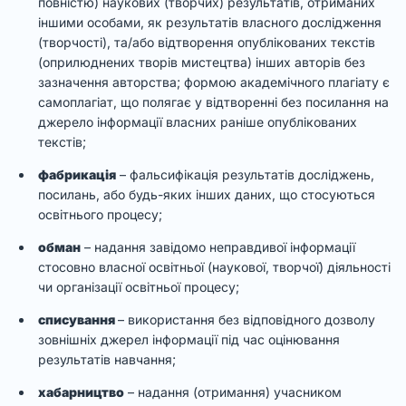
повністю) наукових (творчих) результатів, отриманих
іншими особами, як результатів власного дослідження
(творчості), та/або відтворення опублікованих текстів
(оприлюднених творів мистецтва) інших авторів без
зазначення авторства; формою академічного плагіату є
самоплагіат, що полягає у відтворенні без посилання на
джерело інформації власних раніше опублікованих
текстів;
фабрикація
– фальсифікація результатів досліджень,
посилань, або будь-яких інших даних, що стосуються
освітнього процесу;
обман
– надання завідомо неправдивої інформації
стосовно власної освітньої (наукової, творчої) діяльності
чи організації освітньої процесу;
списування
– використання без відповідного дозволу
зовнішніх джерел інформації під час оцінювання
результатів навчання;
хабарництво
– надання (отримання) учасником