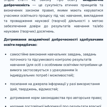
доброчесність
— це сукупність етичних принципів та
визначених законом правил, якими мають керуватися
учасники освітнього процесу під час навчання, викладання
та провадження наукової (творчої) діяльності з метою
забезпечення довіри до результатів навчання та/або
наукових (творчих) досягнень.
Дотримання академічної доброчесності здобувачами
освіти передбачає:
самостійне виконання навчальних завдань, завдань
поточного та підсумкового контролю результатів
навчання (для осіб з особливим освітніми потребами ця
вимога застосовується з урахуванням їх
індивідуальних потреб і можливостей);
посилання на джерела інформації у разі використання
ідей, тверджень, відомостей;
дотримання норм законодавства про авторське право;
надання достовірної інформації про результати власної