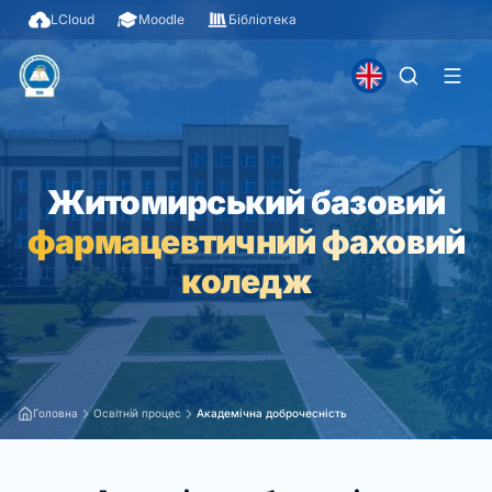
LCloud
Moodle
Бібліотека
Житомирський базовий
фармацевтичний фаховий
коледж
Головна
Освітній процес
Академічна доброчесність