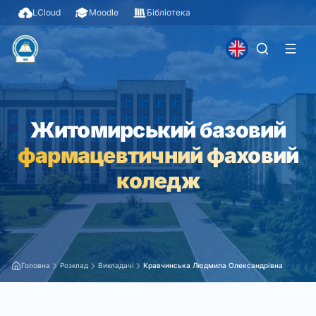
LCloud
Moodle
Бібліотека
Житомирський базовий
фармацевтичний фаховий
коледж
Головна
Розклад
Викладачі
Кравчинська Людмила Олександрівна