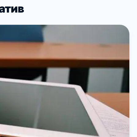
іатив