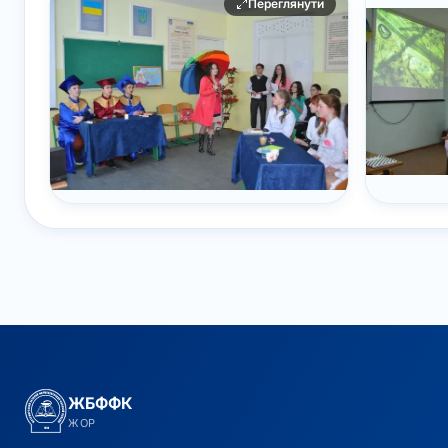
Переглянути
ЖБФФК
ЖОР