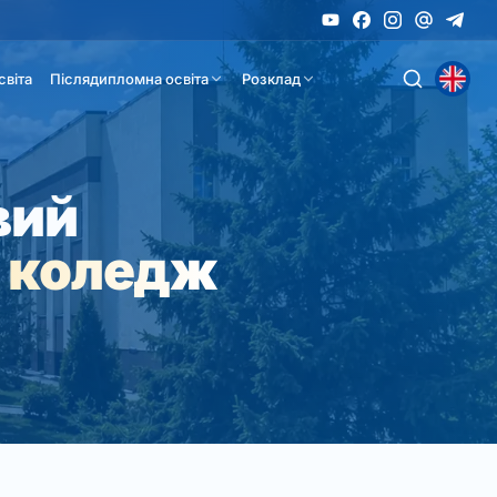
світа
Післядипломна освіта
Розклад
вий
 коледж