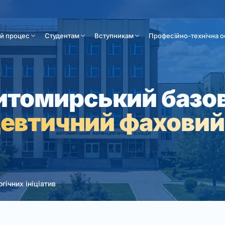
ій процес
Студентам
Вступникам
Професійно-технічна о
томирський базо
евтичний фаховий
гічних ініціатив