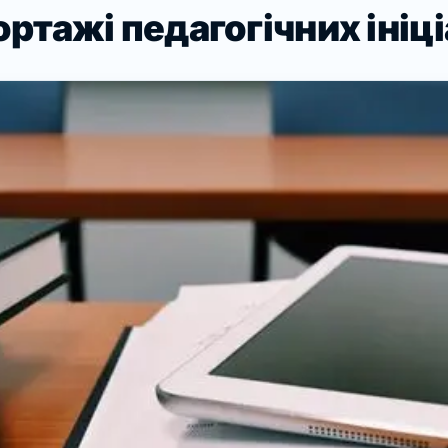
ртажі педагогічних ініц