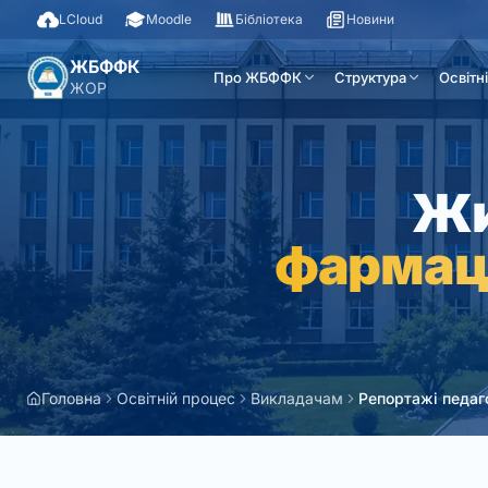
LCloud
Moodle
Бібліотека
Новини
ЖБФФК
Про ЖБФФК
Структура
Освітн
ЖОР
Жи
фармац
Головна
Освітній процес
Викладачам
Репортажі педаго