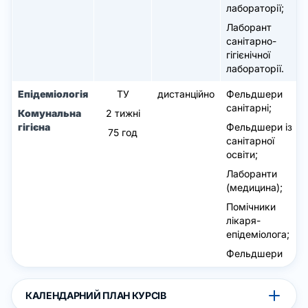
лабораторії;
Лаборант
санітарно-
гігієнічної
лабораторії.
Епідеміологія
ТУ
дистанційно
Фельдшери
санітарні;
Комунальна
2 тижні
гігієна
Фельдшери із
75 год
санітарної
освіти;
Лаборанти
(медицина);
Помічники
лікаря-
епідеміолога;
Фельдшери
КАЛЕНДАРНИЙ ПЛАН КУРСІВ