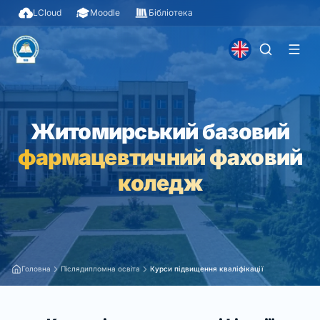
LCloud
Moodle
Бібліотека
Житомирський базовий
фармацевтичний фаховий
коледж
Головна
Післядипломна освіта
Курси підвищення кваліфікації