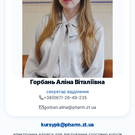
Горбань Аліна Віталіївна
секретар відділення
+38(067)-26-49-235
gorban.alina@pharm.zt.ua
kursypk@pharm.zt.ua
електронна адреса для листування стосовно курсів