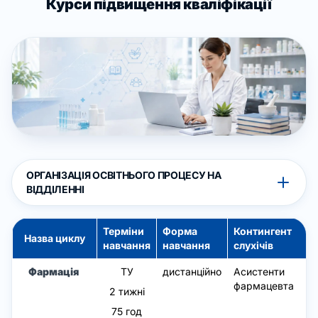
Курси підвищення кваліфікації
ОРГАНІЗАЦІЯ ОСВІТНЬОГО ПРОЦЕСУ НА
ВІДДІЛЕННІ
Терміни
Форма
Контингент
Назва циклу
навчання
навчання
слухічів
Фармація
ТУ
дистанційно
Асистенти
фармацевта
2 тижні
75 год