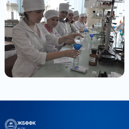
ЖБФФК
ЖОР