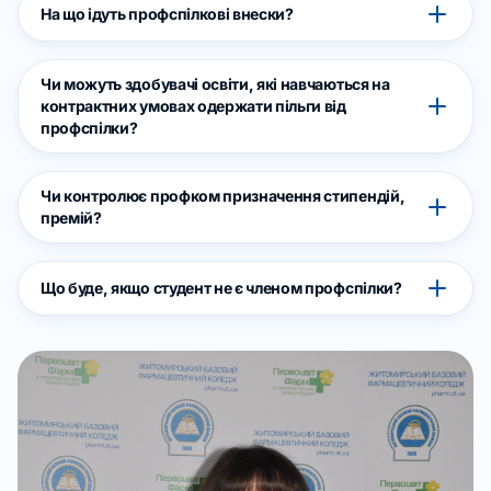
На що ідуть профспілкові внески?
Чи можуть здобувачі освіти, які навчаються на
контрактних умовах одержати пільги від
профспілки?
Чи контролює профком призначення стипендій,
премій?
Що буде, якщо студент не є членом профспілки?