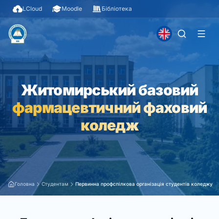
LCloud
Moodle
Бібліотека
Житомирський базовий
фармацевтичний фаховий
коледж
Головна
Студентам
Первинна профспілкова організація студентів коледжу