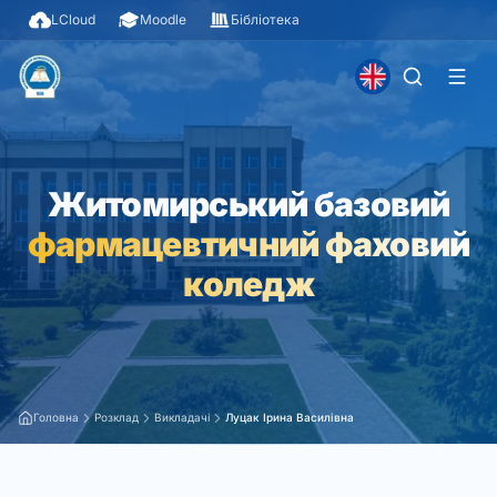
LCloud
Moodle
Бібліотека
Житомирський базовий
фармацевтичний фаховий
коледж
Головна
Розклад
Викладачі
Луцак Ірина Василівна