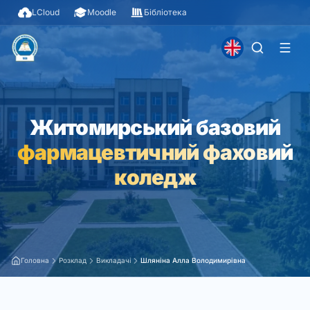
LCloud
Moodle
Бібліотека
Житомирський базовий
фармацевтичний фаховий
коледж
Головна
Розклад
Викладачі
Шляніна Алла Володимирівна