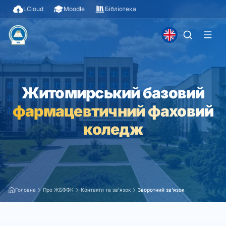
LCloud
Moodle
Бібліотека
Житомирський базовий
фармацевтичний фаховий
коледж
Головна
Про ЖБФФК
Контакти та зв'язок
Зворотний зв'язок