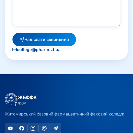
Надіслати звернення
college@pharm.zt.ua
ЖБФФК
ЖОР
Житомирський базовий фармацевтичний фаховий коледж