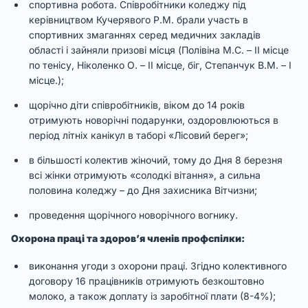
спортивна робота. Співробітники коледжу під
керівництвом Кучерявого Р.М. брали участь в
спортивних змаганнях серед медичних закладів
області і зайняли призові місця (Полівіна М.С. – ІІ місце
по тенісу, Ніколенко О. – ІІ місце, біг, Степанчук В.М. – І
місце.);
щорічно діти співробітників, віком до 14 років
отримують новорічні подарунки, оздоровлюються в
період літніх канікул в таборі «Лісовий берег»;
в більшості колектив жіночий, тому до Дня 8 березня
всі жінки отримують «солодкі вітання», а сильна
половина коледжу – до Дня захисника Вітчизни;
проведення щорічного новорічного вогнику.
Охорона праці та здоров’я членів профспілки:
виконання угоди з охорони праці. Згідно колективного
договору 16 працівників отримують безкоштовно
молоко, а також доплату із заробітної плати (8-4%);