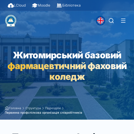
LCloud
Moodle
Бібліотека
Житомирський базовий
фармацевтичний фаховий
коледж
Головна
Структура
Підрозділи
Первинна профспілкова організація співробітників