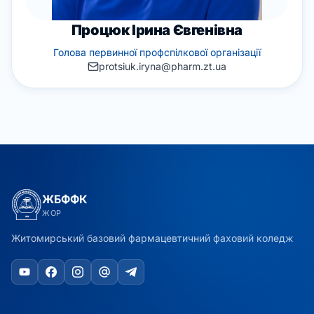
Процюк Ірина Євгенівна
Голова первинної профспілкової організації
protsiuk.iryna@pharm.zt.ua
ЖБФФК
ЖОР
Житомирський базовий фармацевтичний фаховий коледж