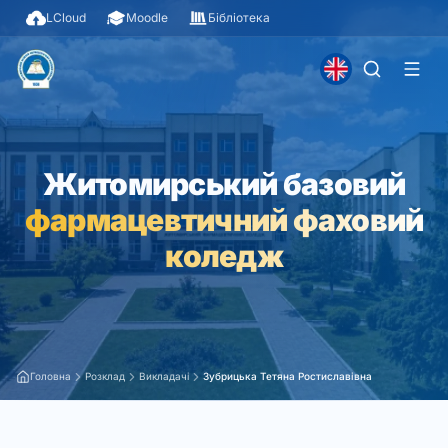
LCloud
Moodle
Бібліотека
Житомирський базовий
фармацевтичний фаховий
коледж
Головна
Розклад
Викладачі
Зубрицька Тетяна Ростиславівна