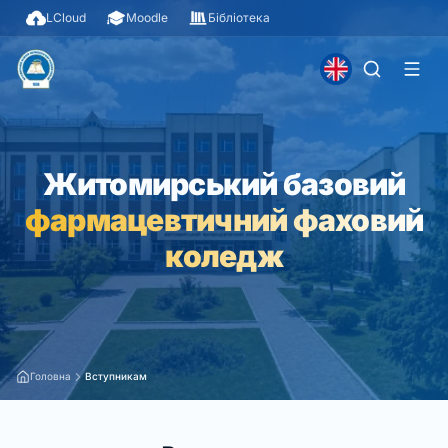
LCloud
Moodle
Бібліотека
Житомирський базовий
фармацевтичний фаховий
коледж
Головна
Вступникам