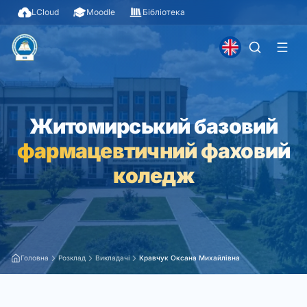
LCloud
Moodle
Бібліотека
Житомирський базовий
фармацевтичний фаховий
коледж
Головна
Розклад
Викладачі
Кравчук Оксана Михайлівна